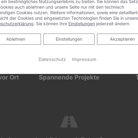
#JobsWithBenefit
 ein bestmögliches Nutzungserlebnis zu bieten. Sie können das Set
ookies auch ablehnen und unsere Seite nur mit den technisch
ndigen Cookies nutzen. Weitere Informationen, sowie eine detailliert
icht der Cookies und eingesetzten Technologien finden Sie in unser
Deine Vorteile mit einer Ausbildung im Elektro-Handwerk.
nschutzerklärung
. Sie können Ihre
Einstellungen
jederzeit ändern.
Ablehnen
Ablehnen
Einstellungen
Akzeptieren
Datenschutz
Impressum
vor Ort
Spannende Projekte