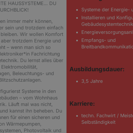
ENTE HAUSSYSTEME… DU
Systeme der Energie- 
URCHBLICK!
Installieren und Konfig
en immer mehr können,
Gebäudesystemtechni
r sein und trotzdem einfach
Energieversorgungsan
r bleiben. Wir wollen Komfort
Empfangs- und
 aber trotzdem Energie und
Breitbandkommunikati
eht – wenn man sich so
lektroniker*in Fachrichtung
echnik. Du lernst alles über
 Elektromobilität,
Ausbildungsdauer:
lagen, Beleuchtungs- und
litzschutzanlagen.
3,5 Jahre
nfigurierst Systeme in den
 Gebäuden – vom Wohnhaus
Karriere:
ik. Läuft mal was nicht,
 und kannst ihn beheben. Du
techn. Fachwirt / Meist
nen für einen sicheren und
Selbständigkeit
 von Wärmepumpen,
ssystemen, Photovoltaik und