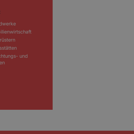
:
ndwerke
lienwirtschaft
rüstern
sstätten
uchtungs- und
ren