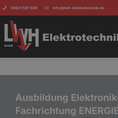
04921 587 696
info@lwh-elektrotechnik.de
Ausbildung Elektronik
Fachrichtung ENERGI