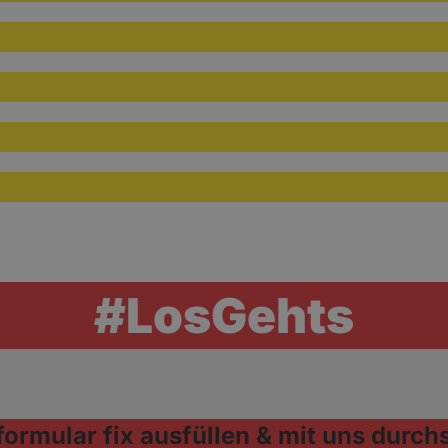
#LosGehts
formular fix ausfüllen & mit uns durchs