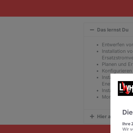
Das lernst Du
Entwerfen vo
Installation 
Ersatzstromv
Planen und Er
Konfigurieren
Installation 
Energiewandlu
Installation 
Montieren und
Die
Hier arbeitest 
Ihre 
Wir v