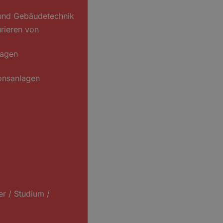
und Gebäudetechnik
urieren von
k
lagen
onsanlagen
er / Studium /