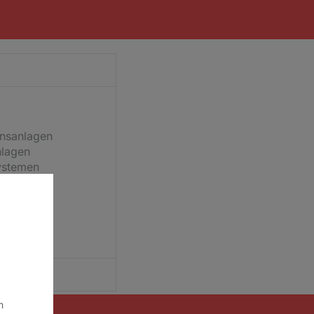
nsanlagen
nlagen
ystemen
d
quellen
m