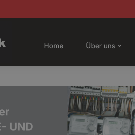
Home
Über uns
er
E- UND