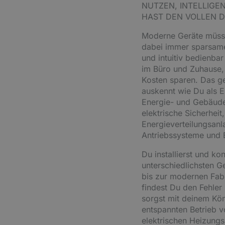
NUTZEN, INTELLIG
HAST DEN VOLLEN D
Moderne Geräte müss
dabei immer sparsame
und intuitiv bedienba
im Büro und Zuhause,
Kosten sparen. Das g
auskennt wie Du als E
Energie- und Gebäudet
elektrische Sicherheit,
Energieverteilungsan
Antriebssysteme und B
Du installierst und ko
unterschiedlichsten
bis zur modernen Fabr
findest Du den Fehler
sorgst mit deinem Kön
entspannten Betrieb
elektrischen Heizung