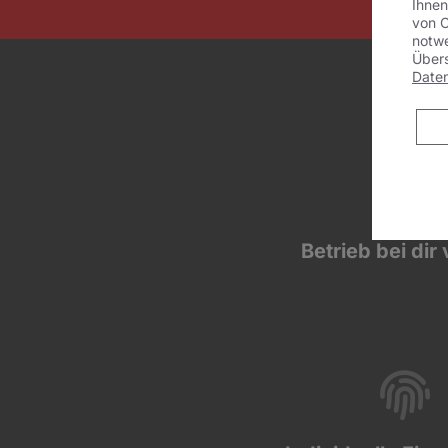
Ihnen
von C
notwe
Übers
Date
Betrieb bei dir 