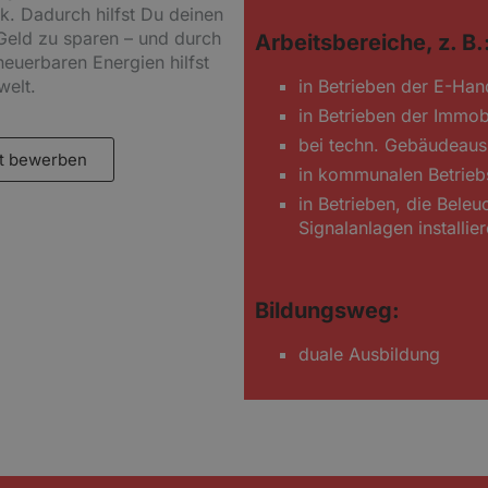
ik. Dadurch hilfst Du deinen
Geld zu sparen – und durch
Arbeitsbereiche, z. B.
euerbaren Energien hilfst
elt.
in Betrieben der E-Ha
in Betrieben der Immobi
bei techn. Gebäudeaus
t bewerben
in kommunalen Betrieb
in Betrieben, die Bele
Signalanlagen installie
Bildungsweg:
duale Ausbildung