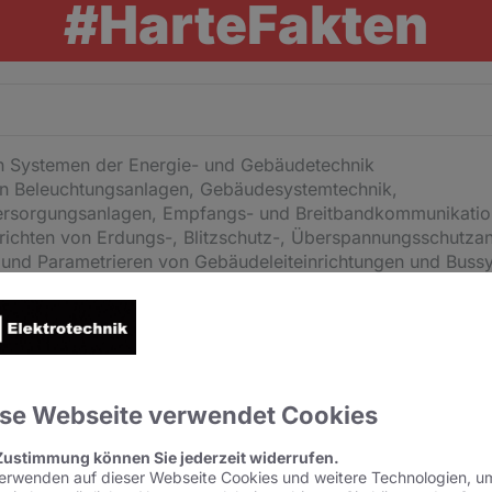
#HarteFakten
n Systemen der Energie- und Gebäudetechnik
von Beleuchtungsanlagen, Gebäudesystemtechnik,
ersorgungsanlagen, Empfangs- und Breitbandkommunikatio
richten von Erdungs-, Blitzschutz-, Überspannungsschutza
 und Parametrieren von Gebäudeleiteinrichtungen und Buss
und Inbetriebnahme von dezentralen Energieversorgungs- un
ngssystemen einschließlich Nutzung regenerativer Energie
von Ladeeinrichtungen für Elektrofahrzeuge
 Installieren von Netzwerken
se Webseite verwendet Cookies
Du
Zustimmung können Sie jederzeit widerrufen.
erwenden auf dieser Webseite Cookies und weitere Technologien, u